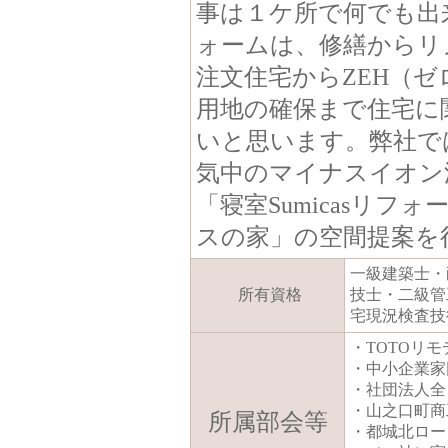
事は１ケ所で何でも出
ォームは、修繕からリ
注文住宅からZEH（
用地の確保まで住宅に
いと思います。弊社で
気中のマイナスイオン
「寝室Sumicasリ
スの家」の空間提案を
一級建築士・
所有資格
技士・二級管
宅現況検査技
・TOTOリ
・中小企業家
・社団法人全
・山之口町商
所属部会等
・都城北ロー