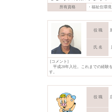
所有資格
・福祉住環境
役 職
氏 名
[コメント]
平成28年入社。これまでの経験
す。
役 職