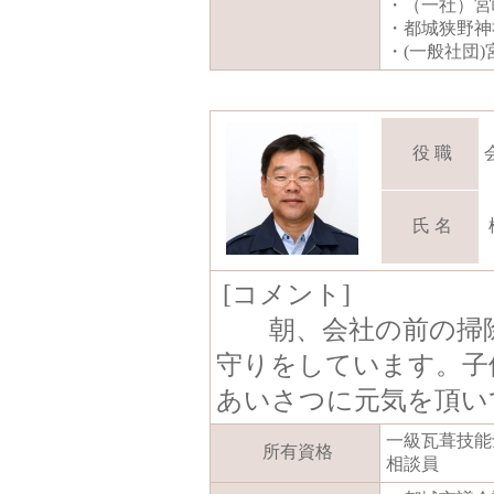
・（一社）宮
・都城狭野神
・(一般社団
役 職
氏 名
[コメント]
朝、会社の前の掃除
守りをしています。子
あいさつに元気を頂い
一級瓦葺技能
所有資格
相談員