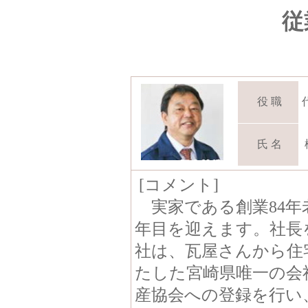
従
役 職
氏 名
[コメント]
実家である創業84年
年目を迎えます。社長
社は、瓦屋さんから住
たした宮崎県唯一の会
産協会への登録を行い