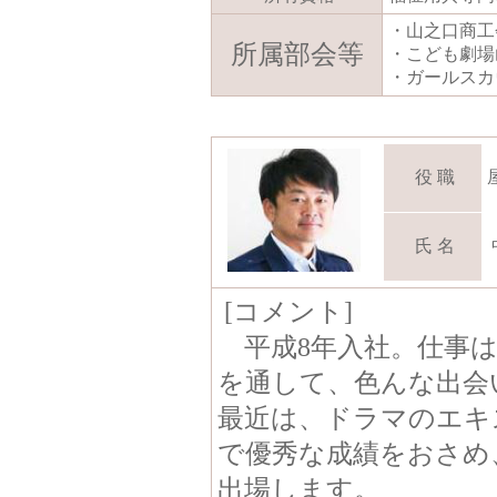
・山之口商工
所属部会等
・こども劇場
・ガールスカ
役 職
氏 名
[コメント]
平成8年入社。仕事は
を通して、色んな出会
最近は、ドラマのエキ
で優秀な成績をおさめ
出場します。