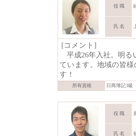
役 職
氏 名
[コメント]
平成26年入社。明る
ています。地域の皆様
す！
所有資格
日商簿記3級
役 職
氏 名