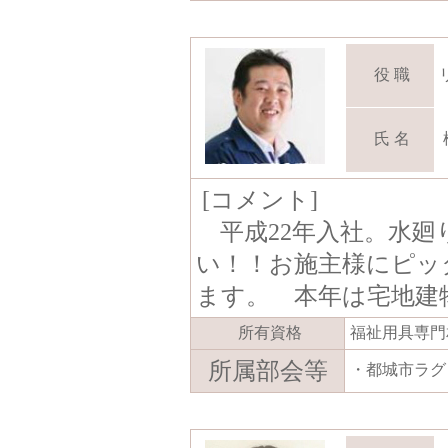
役 職
氏 名
[コメント]
平成22年入社。水廻
い！！お施主様にピッ
ます。 本年は宅地建
所有資格
福祉用具専門
所属部会等
・都城市ラグ