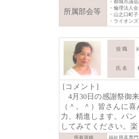
・都城市議会
・倫理法人会
所属部会等
・山之口町子
・ライオンズ
役 職
氏 名
[コメント]
4月30日の感謝祭御
（＾。＾）皆さんに喜
力、精進します。パン
してみてください。楽
所有資格
福祉用具専門